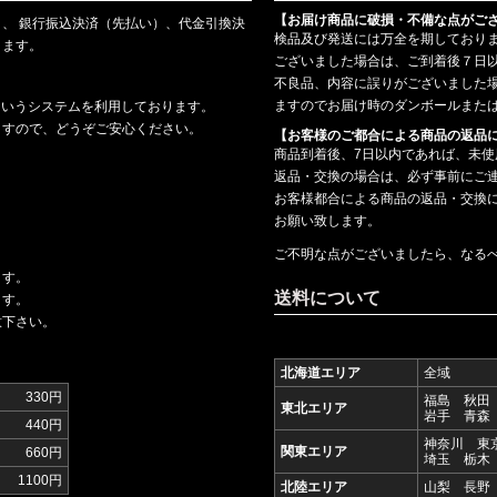
【お届け商品に破損・不備な点がご
、 銀行振込決済（先払い）、代金引換決
検品及び発送には万全を期しており
ります。
ございました場合は、ご到着後７日
不良品、内容に誤りがございました
ますのでお届け時のダンボールまた
というシステムを利用しております。
ますので、どうぞご安心ください。
【お客様のご都合による商品の返品
商品到着後、7日以内であれば、未
返品・交換の場合は、必ず事前にご
お客様都合による商品の返品・交換
お願い致します。
ご不明な点がございましたら、なる
ます。
送料について
ます。
意下さい。
北海道エリア
全域
330円
福島 秋田
東北エリア
岩手 青森
440円
神奈川 東
関東エリア
660円
埼玉 栃木
1100円
北陸エリア
山梨 長野