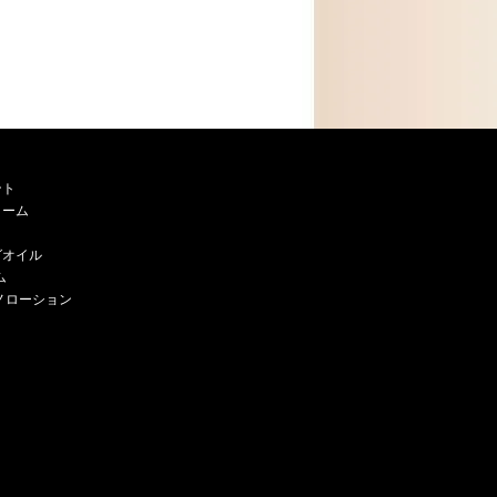
ント
リーム
グオイル
ム
ノローション