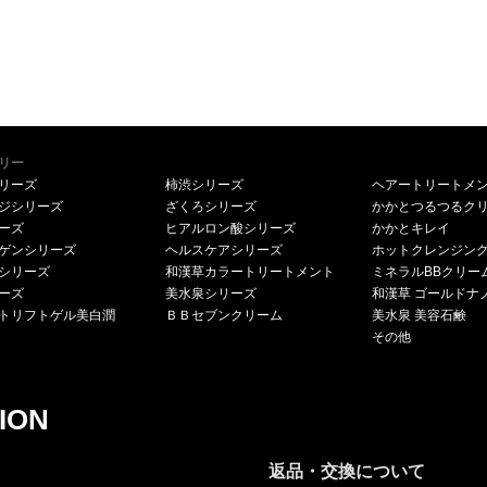
リー
リーズ
柿渋シリーズ
ヘアートリートメ
ジシリーズ
ざくろシリーズ
かかとつるつるク
ーズ
ヒアルロン酸シリーズ
かかとキレイ
ゲンシリーズ
ヘルスケアシリーズ
ホットクレンジン
シリーズ
和漢草カラートリートメント
ミネラルBBクリー
ーズ
美水泉シリーズ
和漢草 ゴールドナ
トリフトゲル美白潤
ＢＢセブンクリーム
美水泉 美容石鹸
その他
ION
返品・交換について