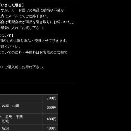
ざいました場合】
ますが、万一お届けの商品に破損や不備が
以内にメールにてご連絡下さい。
場合は宅配会社が商品を引き取りにお伺いいたし
は紙袋に入れてお渡し下さい。
について】
使用のものに限り返品・交換させて頂きます。
連絡ください。
についての送料・手数料はお客様のご負担で
べくご購入前にお尋ね下さい。
780円
 宮城 山形
650円
京 群馬 千葉
480円
 茨城
 新潟
480円