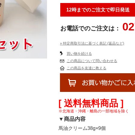
12時までのご注文で即日発送
02
お電話でのご注文は：
» 特定商取引法に基づく表記 (返品など)
買い物を続ける
この商品について問い合わせる
この商品を友達に教える
[ 送料無料商品 ]
※北海道・沖縄・離島の一部地域を除く
▼商品内容
馬油クリーム38g×9個