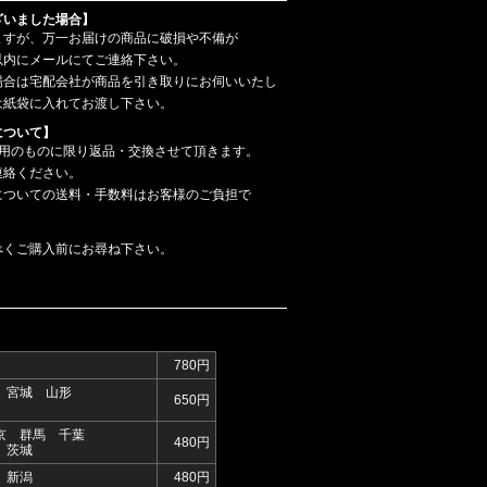
ざいました場合】
ますが、万一お届けの商品に破損や不備が
以内にメールにてご連絡下さい。
場合は宅配会社が商品を引き取りにお伺いいたし
は紙袋に入れてお渡し下さい。
について】
使用のものに限り返品・交換させて頂きます。
連絡ください。
についての送料・手数料はお客様のご負担で
べくご購入前にお尋ね下さい。
780円
 宮城 山形
650円
京 群馬 千葉
480円
 茨城
 新潟
480円