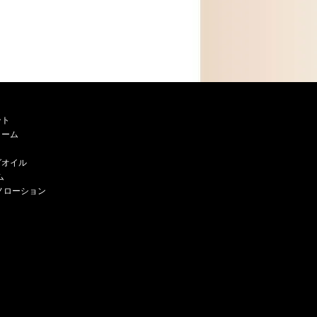
ント
リーム
グオイル
ム
ノローション