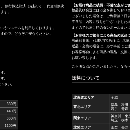
【お届け商品に破損・不備な点がご
、 銀行振込決済（先払い）、代金引換決
検品及び発送には万全を期しており
ります。
ございました場合は、ご到着後７日
不良品、内容に誤りがございました
ますのでお届け時のダンボールまた
というシステムを利用しております。
ますので、どうぞご安心ください。
【お客様のご都合による商品の返品
商品到着後、7日以内であれば、未
返品・交換の場合は、必ず事前にご
お客様都合による商品の返品・交換
お願い致します。
ご不明な点がございましたら、なる
ます。
送料について
ます。
意下さい。
北海道エリア
全域
330円
福島 秋田
東北エリア
岩手 青森
440円
神奈川 東
関東エリア
660円
埼玉 栃木
1100円
北陸エリア
山梨 長野