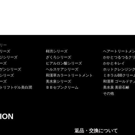
リー
リーズ
柿渋シリーズ
ヘアートリートメ
ジシリーズ
ざくろシリーズ
かかとつるつるク
ーズ
ヒアルロン酸シリーズ
かかとキレイ
ゲンシリーズ
ヘルスケアシリーズ
ホットクレンジン
シリーズ
和漢草カラートリートメント
ミネラルBBクリー
ーズ
美水泉シリーズ
和漢草 ゴールドナ
トリフトゲル美白潤
ＢＢセブンクリーム
美水泉 美容石鹸
その他
ION
返品・交換について