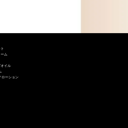
ント
リーム
グオイル
ム
ノローション