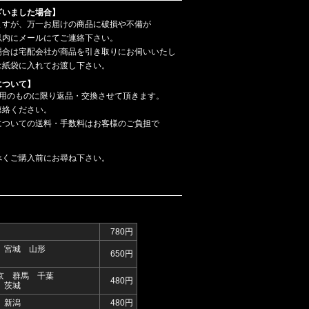
ざいました場合】
ますが、万一お届けの商品に破損や不備が
以内にメールにてご連絡下さい。
場合は宅配会社が商品を引き取りにお伺いいたし
は紙袋に入れてお渡し下さい。
について】
使用のものに限り返品・交換させて頂きます。
連絡ください。
についての送料・手数料はお客様のご負担で
べくご購入前にお尋ね下さい。
780円
 宮城 山形
650円
京 群馬 千葉
480円
 茨城
 新潟
480円