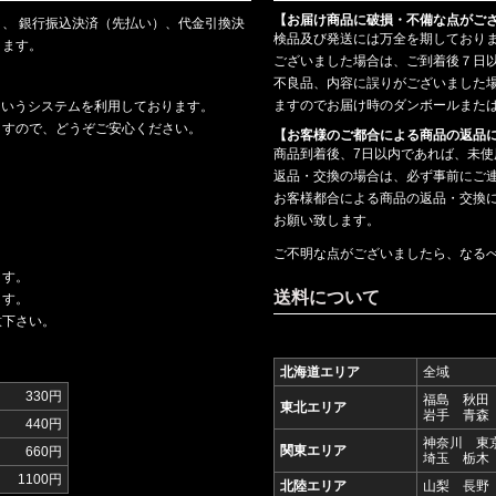
【お届け商品に破損・不備な点がご
、 銀行振込決済（先払い）、代金引換決
検品及び発送には万全を期しており
ります。
ございました場合は、ご到着後７日
不良品、内容に誤りがございました
ますのでお届け時のダンボールまた
というシステムを利用しております。
ますので、どうぞご安心ください。
【お客様のご都合による商品の返品
商品到着後、7日以内であれば、未
返品・交換の場合は、必ず事前にご
お客様都合による商品の返品・交換
お願い致します。
ご不明な点がございましたら、なる
ます。
送料について
ます。
意下さい。
北海道エリア
全域
330円
福島 秋田
東北エリア
岩手 青森
440円
神奈川 東
関東エリア
660円
埼玉 栃木
1100円
北陸エリア
山梨 長野