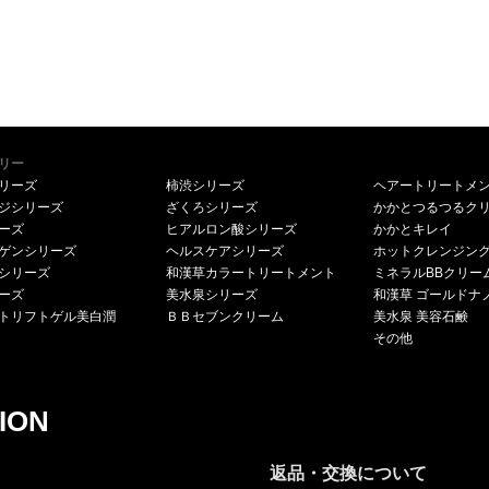
リー
リーズ
柿渋シリーズ
ヘアートリートメ
ジシリーズ
ざくろシリーズ
かかとつるつるク
ーズ
ヒアルロン酸シリーズ
かかとキレイ
ゲンシリーズ
ヘルスケアシリーズ
ホットクレンジン
シリーズ
和漢草カラートリートメント
ミネラルBBクリー
ーズ
美水泉シリーズ
和漢草 ゴールドナ
トリフトゲル美白潤
ＢＢセブンクリーム
美水泉 美容石鹸
その他
ION
返品・交換について