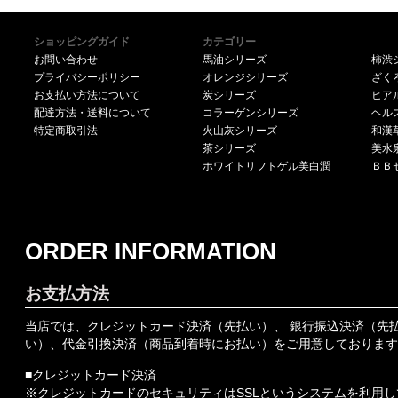
ショッピングガイド
カテゴリー
お問い合わせ
馬油シリーズ
柿渋
プライバシーポリシー
オレンジシリーズ
ざく
お支払い方法について
炭シリーズ
ヒア
配達方法・送料について
コラーゲンシリーズ
ヘル
特定商取引法
火山灰シリーズ
和漢
茶シリーズ
美水
ホワイトリフトゲル美白潤
ＢＢ
ORDER INFORMATION
お支払方法
当店では、クレジットカード決済（先払い）、 銀行振込決済（先
い）、代金引換決済（商品到着時にお払い）をご用意しております
■クレジットカード決済
※クレジットカードのセキュリティはSSLというシステムを利用し