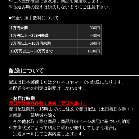
※ご入金が確認でき次第、商品を発送致します。
※払込み時の控えは紛失しないようにご注意下さい。
■代金引換手数料について
1万円未満
330円
1万円以上～3万円未満
440円
3万円以上～10万円未満
660円
10万円以上～30万円まで
1100円
配送について
配送は日本郵便またはクロネコヤマトでの配送になります。
※配送会社の指定は御受けしかねます。
・お届け時期
即日発送商品多数！最短「翌日お届け」
翌日配送商品：15時までのご注文で翌日配送（土日祝日を除く）
※離島・一部地域を除く
その他お取り寄せ商品：商品詳細ページ表記に基づいた納期
※在庫状況によって納期に遅れが発生してしまう場合は
別途メールにてご案内差し上げます。