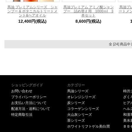
馬油 プレミアムシリーズ シャ
馬油プレミアム アミノ酸シャン
馬油プ
ンプー & ボタニカルトリートメ
プー 詰め替え用 1000ｍl 3
ートメン
ント&ヘアオイル
本セット
12,400円(税込)
8,600円(税込)
全 [24] 商品
ショッピングガイド
カテゴリー
お問い合わせ
馬油シリーズ
柿渋
プライバシーポリシー
オレンジシリーズ
ざく
お支払い方法について
炭シリーズ
ヒア
配達方法・送料について
コラーゲンシリーズ
ヘル
特定商取引法
火山灰シリーズ
和漢
茶シリーズ
美水
ホワイトリフトゲル美白潤
ＢＢ